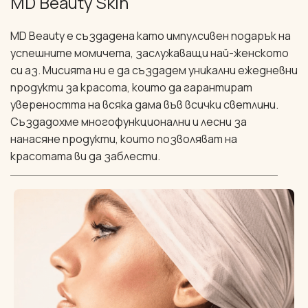
MD Beauty Skin
MD Beauty е създадена като импулсивен подарък на
успешните момичета, заслужаващи най-женското
си аз. Мисията ни е да създадем уникални ежедневни
продукти за красота, които да гарантират
увереността на всяка дама във всички светлини.
Създадохме многофункционални и лесни за
нанасяне продукти, които позволяват на
красотата ви да заблести.