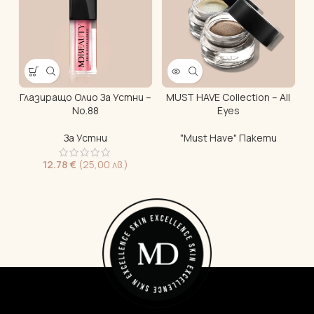
L
Глазиращо Олио За Устни –
MUST HAVE Collection – All
Л
No.88
Eyes
За Устни
"Must Have" Пакети
12.78
€
(25,00 лв.)