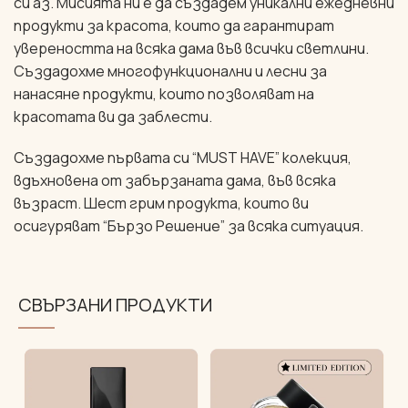
си аз. Мисията ни е да създадем уникални ежедневни
продукти за красота, които да гарантират
увереността на всяка дама във всички светлини.
Създадохме многофункционални и лесни за
нанасяне продукти, които позволяват на
красотата ви да заблести.
Създадохме първата си “MUST HAVE” колекция,
вдъхновена от забързаната дама, във всяка
възраст. Шест грим продукта, които ви
осигуряват “Бързо Решение” за всяка ситуация.
СВЪРЗАНИ ПРОДУКТИ