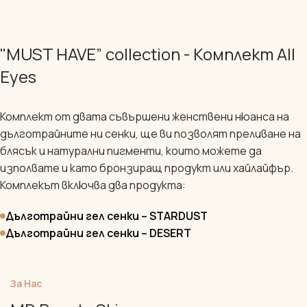
"MUST HAVE” collection - Комплект All
Eyes
Комплект от двата съвършени женствени нюанса на
дълготрайните ни сенки, ще ви позволят преливане на
блясък и натурални пигменти, които можете да
изполвате и като бронзиращ продукт или хайлайфър.
Комплекът включва два продукта:
Дълготрайни гел сенки – SТARDUST
Дълготрайни гел сенки – DESERT
За Нас