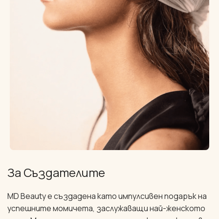
За Създателите
MD Beauty е създадена като импулсивен подарък на
успешните момичета, заслужаващи най-женското